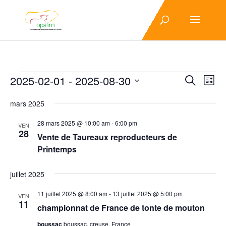
Évènements
Recher
Nav
2025-02-01
 - 
2025-08-30
Recherche
Liste
de
et
Sélectionnez
vue
navigat
mars 2025
une
Év
de
date.
28 mars 2025 @ 10:00 am
-
6:00 pm
VEN
vues
28
Vente de Taureaux reproducteurs de
Évènem
Printemps
juillet 2025
11 juillet 2025 @ 8:00 am
-
13 juillet 2025 @ 5:00 pm
VEN
11
championnat de France de tonte de mouton
boussac
boussac, creuse, France