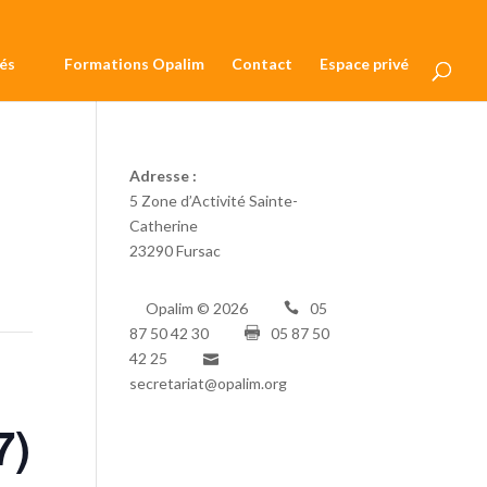
és
Formations Opalim
Contact
Espace privé
Adresse :
5 Zone d’Activité Sainte-
Catherine
23290 Fursac
Opalim ©
2026
05
87 50 42 30
05 87 50
42 25
secretariat@opalim.org
7)