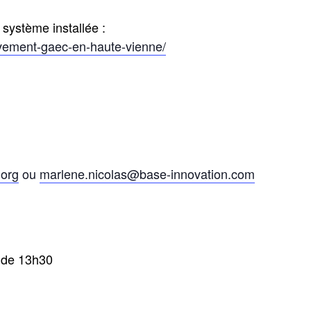
e système installée :
vement-gaec-en-haute-vienne/
.org
ou
marlene.nicolas@base-innovation.com
r de 13h30