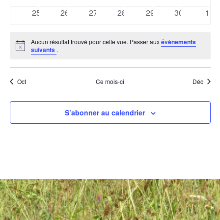
évènements
évènements
évènements
évènements
évènements
évènements
évèn
0
0
0
0
0
0
0
25
26
27
28
29
30
1
évènements
évènements
évènements
évènements
évènements
évènements
évè
Aucun résultat trouvé pour cette vue. Passer aux
évènements
Notice
suivants
.
Oct
Ce mois-ci
Déc
S’abonner au calendrier