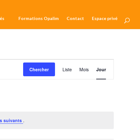
és
Formations Opalim
Contact
Espace privé
Navigation
de
Chercher
Liste
Mois
Jour
vues
Évènement
s suivants
.