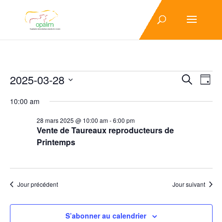
Évènements
Recher
Nav
2025-03-28
Recherche
Jour
de
et
for
Sélectionnez
vue
10:00 am
navigat
28
une
Év
de
date.
mars
28 mars 2025 @ 10:00 am
-
6:00 pm
vues
Vente de Taureaux reproducteurs de
2025
Évènem
Printemps
Jour précédent
Jour suivant
S’abonner au calendrier