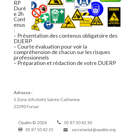
RP
Duré
e 2h
Cont
enus
:
– Présentation des contenus obligatoire des
DUERP
– Courte évaluation pour voir la
compréhension de chacun sur les risques
professionnels
– Préparation et rédaction de votre DUERP
Adresse :
5 Zone d’Activité Sainte-Catherine
23290 Fursac
Opalim ©
2026
05 87 50 42 30
05 87 50 42 25
secretariat@opalim.org