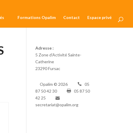
és
Formations Opalim
Contact
Espace privé
S
Adresse :
5 Zone d’Activité Sainte-
Catherine
23290 Fursac
Opalim ©
2026
05
87 50 42 30
05 87 50
42 25
secretariat@opalim.org