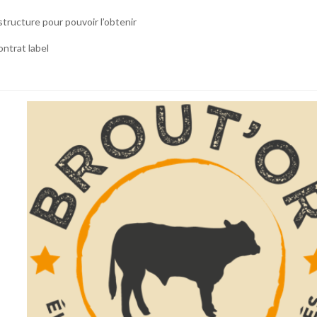
structure pour pouvoir l’obtenir
ntrat label