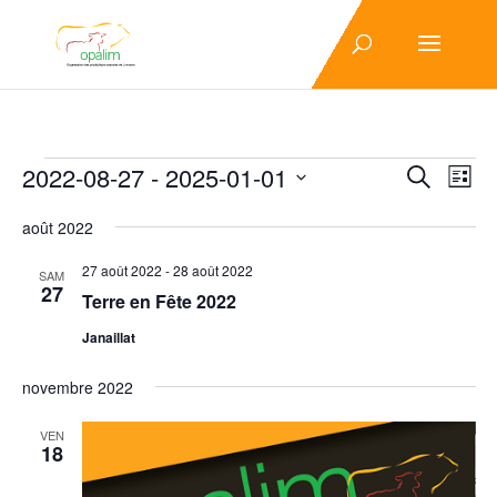
Évènements
Recher
Nav
2022-08-27
 - 
2025-01-01
Recherche
Liste
de
et
Sélectionnez
vue
navigat
août 2022
une
Év
de
date.
27 août 2022
-
28 août 2022
SAM
vues
27
Terre en Fête 2022
Évènem
Janaillat
novembre 2022
VEN
18